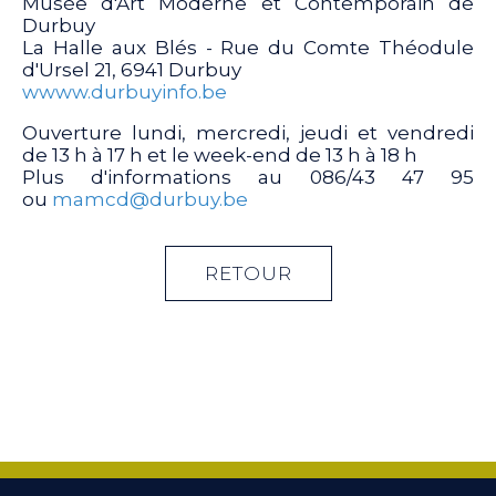
Musée d'Art Moderne et Contemporain de
Durbuy
La Halle aux Blés - Rue du Comte Théodule
d'Ursel 21, 6941 Durbuy
wwww.durbuyinfo.be
Ouverture lundi, mercredi, jeudi et vendredi
de 13 h à 17 h et le week-end de 13 h à 18 h
Plus d'informations au 086/43 47 95
ou
mamcd@durbuy.be
RETOUR