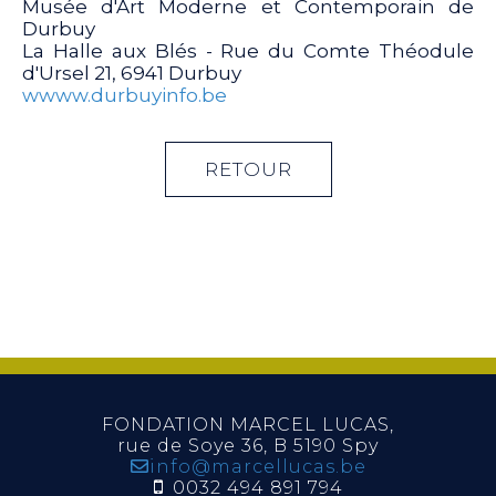
Musée d'Art Moderne et Contemporain de
Durbuy
La Halle aux Blés - Rue du Comte Théodule
d'Ursel 21, 6941 Durbuy
wwww.durbuyinfo.be
RETOUR
FONDATION MARCEL LUCAS,
rue de Soye 36, B 5190 Spy
info@marcellucas.be
0032 494 891 794